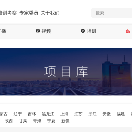
培训考察
专家委员
关于我们
直播
视频
培训
蒙古
辽宁
吉林
黑龙江
上海
江苏
浙江
安徽
福建
陕西
甘肃
青海
宁夏
新疆